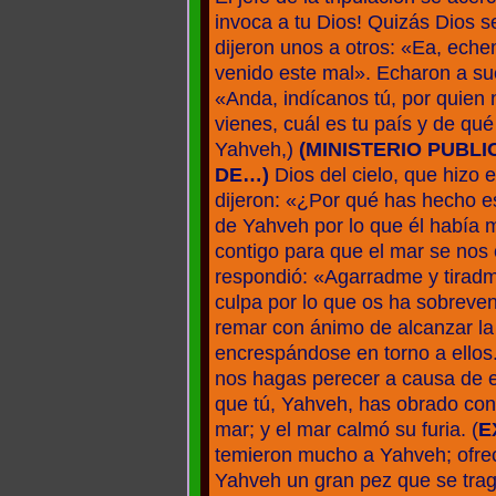
invoca a tu Dios! Quizás Dios 
dijeron unos a otros: «Ea, ech
venido este mal». Echaron a sue
«Anda, indícanos tú, por quien 
vienes, cuál es tu país y de qu
Yahveh,)
(MINISTERIO PUBL
DE…)
Dios del cielo, que hizo 
dijeron: «¿Por qué has hecho e
de Yahveh por lo que él había 
contigo para que el mar se no
respondió: «Agarradme y tiradm
culpa por lo que os ha sobreve
remar con ánimo de alcanzar la
encrespándose en torno a ellos
nos hagas perecer a causa de e
que tú, Yahveh, has obrado conf
mar; y el mar calmó su furia. (
E
temieron mucho a Yahveh; ofreci
Yahveh un gran pez que se traga