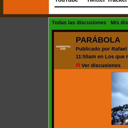
Todas las discusiones
Mis di
PARÁBOLA
ADMINISTRA
Publicado por
Rafael
DOR-
11:55am en
Los que 
Ver discusiones