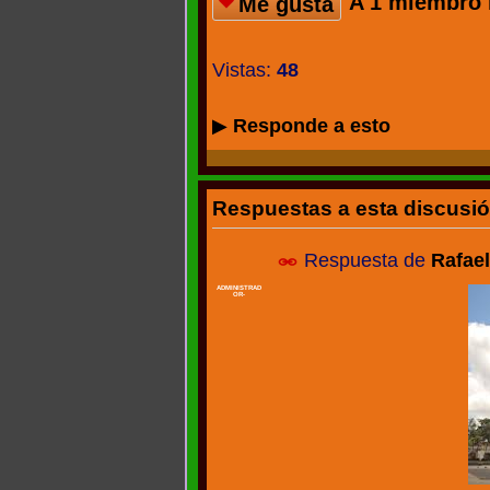
A 1 miembro 
Me gusta
Vistas:
48
▶
Responde a esto
Respuestas a esta discusi
Respuesta de
Rafae
ADMINISTRAD
OR-