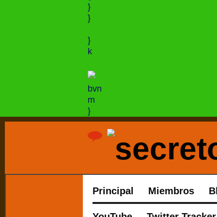
}
}
}
k
bvn
m
}
Principal
Miembros
B
YouTube
Twitter Tracker