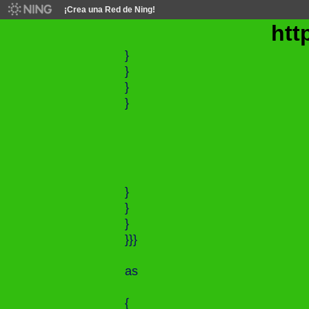
¡Crea una Red de Ning!
http:/
}
}
}
}
}
}
}
}}}
as
{