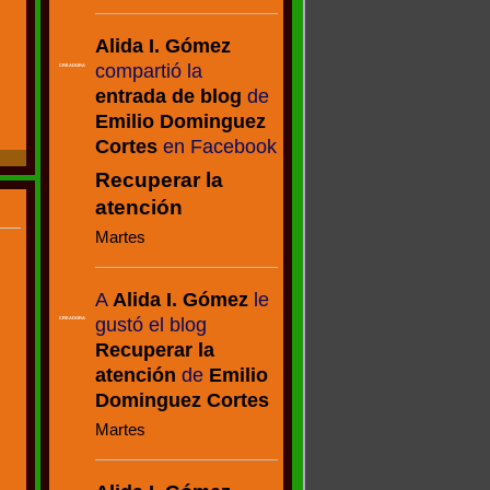
Alida I. Gómez
compartió la
CREADORA
entrada de blog
de
Emilio Dominguez
Cortes
en Facebook
Recuperar la
atención
Martes
A
Alida I. Gómez
le
gustó el blog
CREADORA
Recuperar la
atención
de
Emilio
Dominguez Cortes
Martes