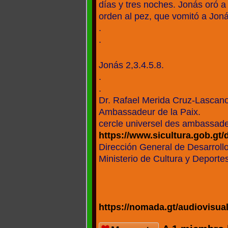
días y tres noches. Jonás oró a
orden al pez, que vomitó a Joná
.
.
Jonás 2,3.4.5.8.
.
.
Dr. Rafael Merida Cruz-Lascan
Ambassadeur de la Paix.
cercle universel des ambassade
https://www.sicultura.gob.gt/di
Dirección General de Desarrollo
Ministerio de Cultura y Deport
https://nomada.gt/audiovisua