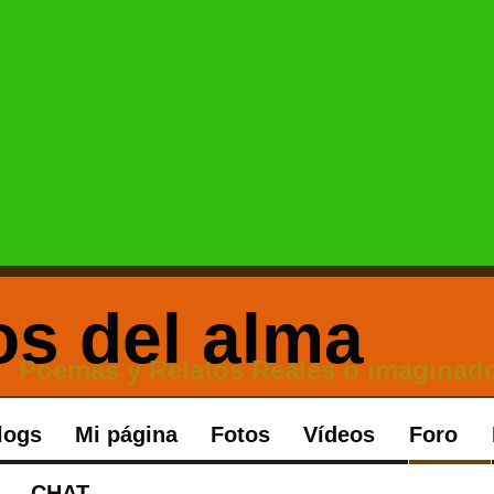
Poemas y Relatos Reales o imaginado
logs
Mi página
Fotos
Vídeos
Foro
CHAT