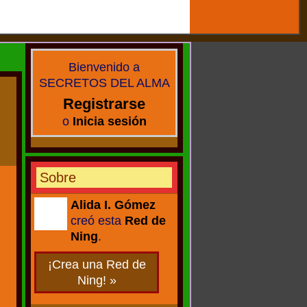
Bienvenido a
SECRETOS DEL ALMA
Registrarse
o
Inicia sesión
Sobre
Alida I. Gómez
creó esta
Red de
CREADORA
Ning
.
¡Crea una Red de
Ning! »