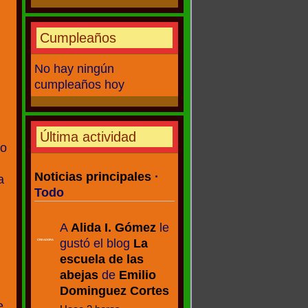
Cumpleaños
No hay ningún
cumpleaños hoy
Última actividad
do
Noticias principales
·
a
Todo
A
Alida I. Gómez
le
gustó el blog
La
CREADORA
escuela de las
abejas
de
Emilio
Dominguez Cortes
e