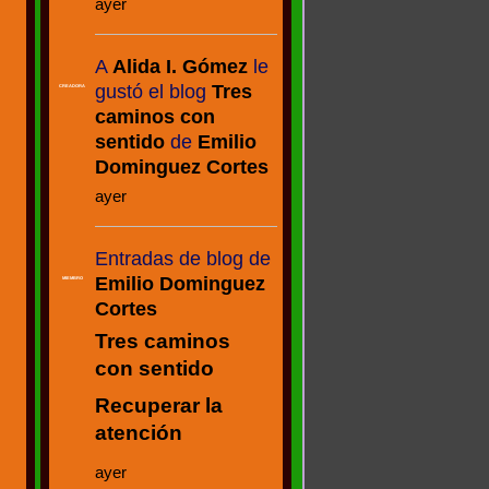
ayer
A
Alida I. Gómez
le
gustó el blog
Tres
CREADORA
caminos con
sentido
de
Emilio
Dominguez Cortes
ayer
Entradas de blog de
Emilio Dominguez
MIEMBRO
Cortes
Tres caminos
con sentido
Recuperar la
atención
ayer