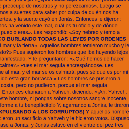
se preocupe de nosotros y no perezcamos». Luego se
emos a suertes para saber por culpa de quién nos ha
rtes, y la suerte cayó en Jonás. Entonces le dijeron:
nos ha venido este mal, cuál es tu oficio y de dónde
é pueblo eres». Les respondió: «Soy hebreo y temo a
ICO BURLANDO TODAS LAS LEYES POR ORDENES
el mar y la tierra». Aquellos hombres temieron mucho y l
sto?» Pues supieron los hombres que iba huyendo lejos
manifestado. Y le preguntaron: «¿Qué hemos de hacer
s calme?» Pues el mar seguía encrespándose. Les
e al mar, y el mar se os calmará, pues sé que es por mi
nido esta gran borrasca.» Los hombres se pusieron a
 costa, pero no pudieron, porque el mar seguía
. Entonces clamaron a Yahveh, diciendo: «¡Ah, Yahveh,
ste hombre, ni pongas sobre nosotros sangre inocente,
orme a tu beneplácito!» Y, agarrando a Jonás, le tiraron
XPULSANDO A LOS CORRUPTOS)
Y aquellos hombr
eron un sacrificio a Yahveh y le hicieron votos. Dispus
se a Jonás, y Jonás estuvo en el vientre del pez tres