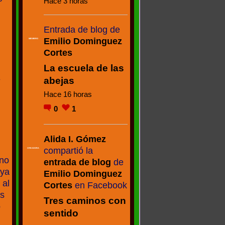
Hace 3 horas
Entrada de blog de
Emilio Dominguez
MIEMBRO
Cortes
La escuela de las
e
abejas
Hace 16 horas
0
1
Alida I. Gómez
compartió la
CREADORA
 no
entrada de blog
de
 ya
Emilio Dominguez
 al
Cortes
en Facebook
es
Tres caminos con
o
sentido