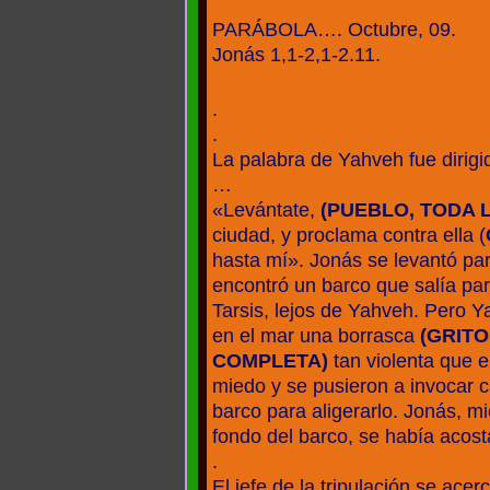
PARÁBOLA…. Octubre, 09.
Jonás 1,1-2,1-2.11.
.
.
La palabra de Yahveh fue dirigid
…
«Levántate,
(PUEBLO, TODA 
ciudad, y proclama contra ella (
hasta mí». Jonás se levantó par
encontró un barco que salía par
Tarsis, lejos de Yahveh. Pero 
en el mar una borrasca
(GRITO
COMPLETA)
tan violenta que 
miedo y se pusieron a invocar c
barco para aligerarlo. Jonás, mi
fondo del barco, se había acos
.
El jefe de la tripulación se ace