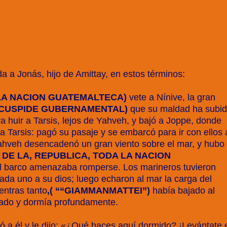
a a Jonás, hijo de Amittay, en estos términos:
LA NACION GUATEMALTECA)
vete a Nínive, la gran
CUSPIDE GUBERNAMENTAL)
que su maldad ha subi
a huir a Tarsis, lejos de Yahveh, y bajó a Joppe, donde
a Tarsis: pagó su pasaje y se embarcó para ir con ellos 
Yahveh desencadenó un gran viento sobre el mar, y hubo
 DE LA, REPUBLICA, TODA LA NACION
el barco amenazaba romperse. Los marineros tuvieron
ada uno a su dios; luego echaron al mar la carga del
entras tanto
,( ““GIAMMANMATTEI”)
había bajado al
tado y dormía profundamente.
rcó a él y le dijo: «¿Qué haces aquí dormido? ¡Levántate 