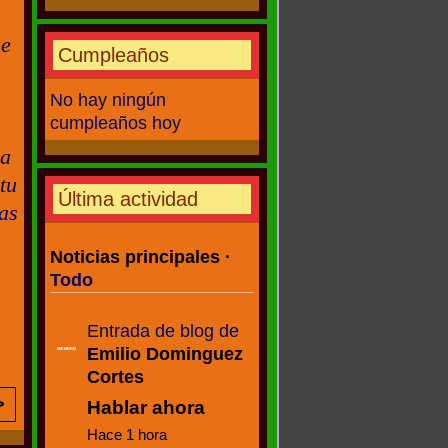
ue
Cumpleaños
No hay ningún
cumpleaños hoy
ra
tu
Última actividad
eas
Noticias principales
·
Todo
Entrada de blog de
Emilio Dominguez
MIEMBRO
Cortes
>
Hablar ahora
Hace 1 hora