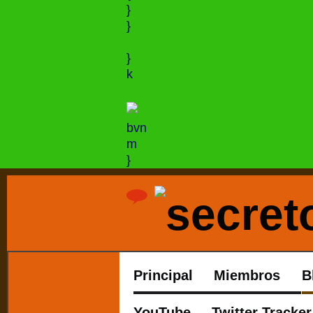
}
}
}
k
bvn
m
}
Principal
Miembros
B
YouTube
Twitter Tracker