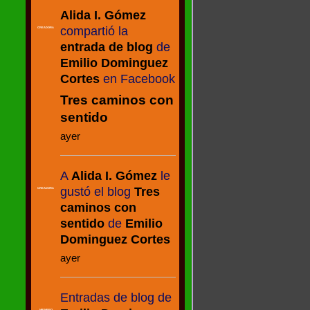
Alida I. Gómez
compartió la
CREADORA
entrada de blog
de
Emilio Dominguez
Cortes
en Facebook
Tres caminos con
sentido
ayer
A
Alida I. Gómez
le
gustó el blog
Tres
CREADORA
caminos con
sentido
de
Emilio
Dominguez Cortes
ayer
Entradas de blog de
MIEMBRO