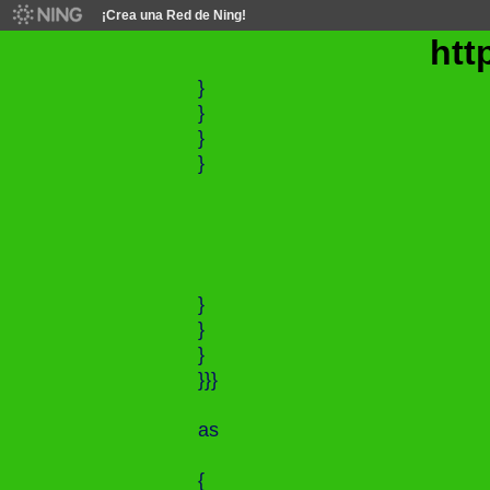
¡Crea una Red de Ning!
http:/
}
}
}
}
}
}
}
}}}
as
{