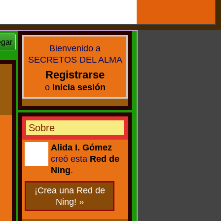
egar
Bienvenido a
SECRETOS DEL ALMA
Registrarse
o
Inicia sesión
Sobre
Alida I. Gómez
creó esta
Red de
CREADORA
Ning
.
¡Crea una Red de
Ning! »