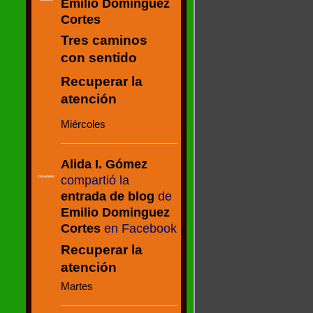
Emilio Dominguez
Cortes
Tres caminos
con sentido
Recuperar la
atención
Miércoles
Alida I. Gómez
compartió la
CREADORA
entrada de blog
de
Emilio Dominguez
Cortes
en Facebook
Recuperar la
atención
Martes