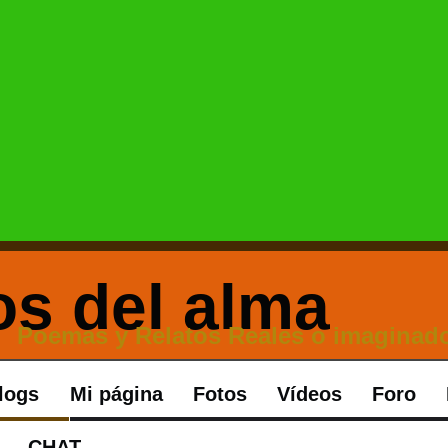
Poemas y Relatos Reales o imaginado
logs
Mi página
Fotos
Vídeos
Foro
CHAT