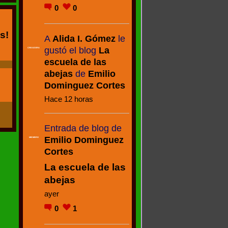
0
0
s!
A
Alida I. Gómez
le
gustó el blog
La
CREADORA
escuela de las
abejas
de
Emilio
Dominguez Cortes
Hace 12 horas
Entrada de blog de
Emilio Dominguez
MIEMBRO
Cortes
La escuela de las
abejas
ayer
0
1