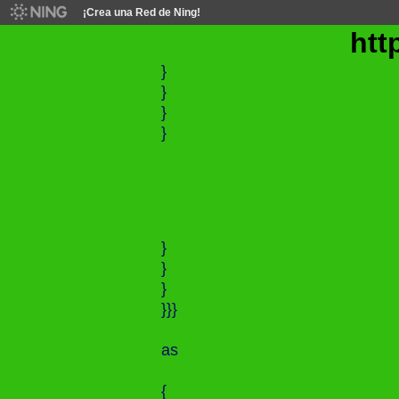
¡Crea una Red de Ning!
http:/
}
}
}
}
}
}
}
}}}
as
{