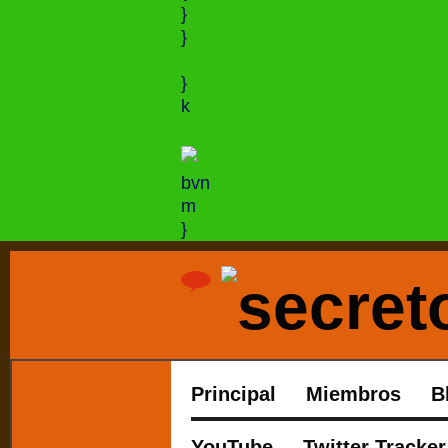
}
}
}
k
bvn
m
}
Principal
Miembros
B
YouTube
Twitter Tracker