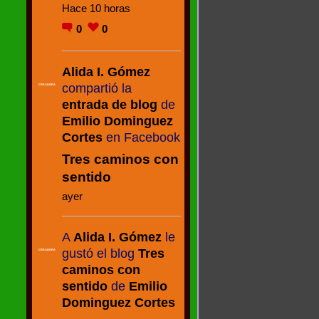
Hace 10 horas
0
0
Alida I. Gómez
compartió la
CREADORA
entrada de blog
de
Emilio Dominguez
Cortes
en Facebook
Tres caminos con
sentido
ayer
A
Alida I. Gómez
le
gustó el blog
Tres
CREADORA
caminos con
sentido
de
Emilio
Dominguez Cortes