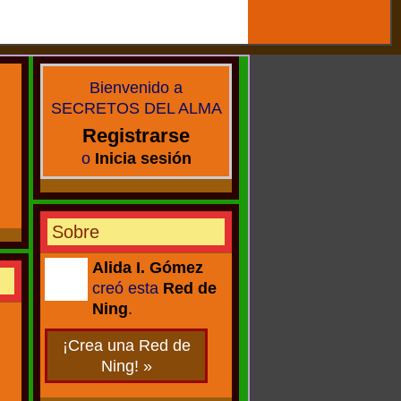
Bienvenido a
SECRETOS DEL ALMA
Registrarse
o
Inicia sesión
Sobre
Alida I. Gómez
creó esta
Red de
CREADORA
Ning
.
¡Crea una Red de
Ning! »