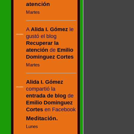
atención
Martes
A
Alida I. Gómez
le
gustó el blog
CREADORA
Recuperar la
atención
de
Emilio
Dominguez Cortes
Martes
Alida I. Gómez
compartió la
CREADORA
entrada de blog
de
Emilio Dominguez
Cortes
en Facebook
Meditación.
Lunes