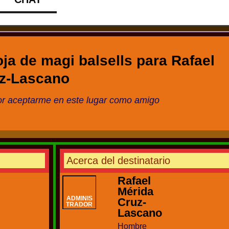
oja de magi balsells para
Rafael
uz-Lascano
r aceptarme en este lugar como amigo
Acerca del destinatario
Rafael
Mérida
ADMINIS
Cruz-
TRADOR
Lascano
-
Hombre