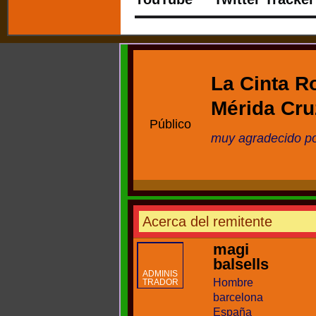
La Cinta R
Mérida Cr
Público
muy agradecido po
Acerca del remitente
magi
balsells
ADMINIS
Hombre
TRADOR
barcelona
España