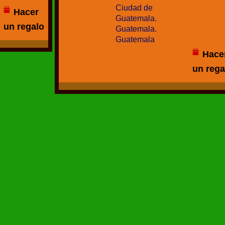
Ciudad de
Hacer
Guatemala.
un regalo
Guatemala.
Guatemala
Hace
un rega