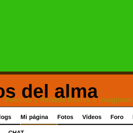
Poemas y Relatos Reales o imaginado
logs
Mi página
Fotos
Vídeos
Foro
CHAT