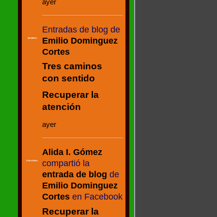
ayer
Entradas de blog de
Emilio Dominguez
MIEMBRO
Cortes
Tres caminos
con sentido
Recuperar la
atención
ayer
Alida I. Gómez
compartió la
CREADORA
entrada de blog
de
Emilio Dominguez
Cortes
en Facebook
Recuperar la