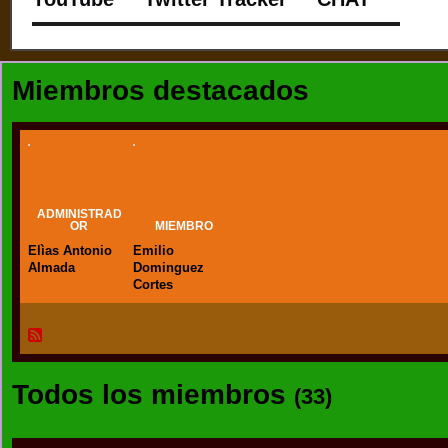
Miembros destacados
ADMINISTRAD
OR
MIEMBRO
Elìas Antonio
Emilio
Almada
Dominguez
Cortes
Todos los miembros
(33)