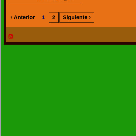
‹ Anterior
1
2
Siguiente ›