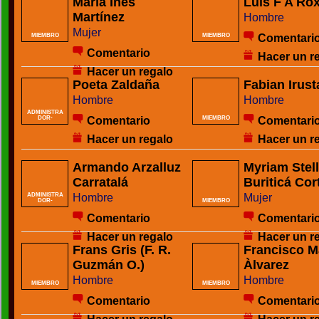
María Inés
Luis F A Ro
Martínez
Hombre
Mujer
Comentari
MIEMBRO
MIEMBRO
Comentario
Hacer un r
Hacer un regalo
Poeta Zaldaña
Fabian Irust
Hombre
Hombre
ADMINISTRA
Comentario
Comentari
DOR-
MIEMBRO
Hacer un regalo
Hacer un r
Armando Arzalluz
Myriam Stel
Carratalá
Buriticá Cor
Hombre
Mujer
ADMINISTRA
DOR-
MIEMBRO
Comentario
Comentari
Hacer un regalo
Hacer un r
Frans Gris (F. R.
Francisco M
Guzmán O.)
Àlvarez
Hombre
Hombre
MIEMBRO
MIEMBRO
Comentario
Comentari