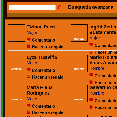
Búsqueda avanzada
Tiziana Peert
Ingrid Zette
Bustamante
Mujer
Mujer
Comentario
MIEMBRO
Comentari
Hacer un regalo
Hacer un r
Lyzz Trasviña
Mario Rolan
Vides Alvar
Mujer
Hombre
Comentario
MIEMBRO
MIEMBRO
Comentari
Hacer un regalo
Hacer un r
María Elena
Galvarino O
Rodríguez
Hombre
Mujer
Comentari
MIEMBRO
MIEMBRO
Comentario
Hacer un r
Hacer un regalo