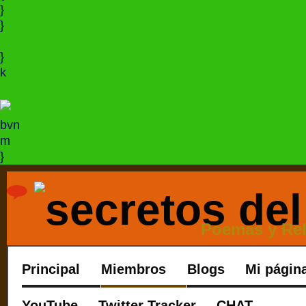
}
}
}
k
bvn
m
}
Poemas y Rel
Principal
Miembros
Blogs
Mi págin
YouTube
Twitter Tracker
CHAT