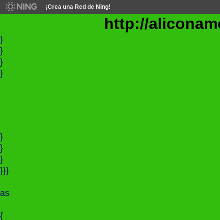
¡Crea una Red de Ning!
http://aliconamo
}
}
}
}
}
}
}
}}}
as
{