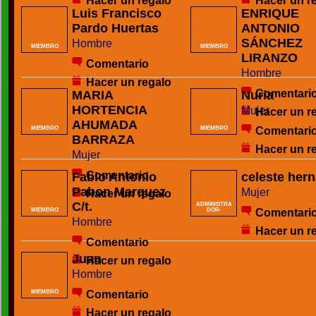
Hacer un regalo
Hacer un r
Luis Francisco
ENRIQUE
Pardo Huertas
ANTONIO
SÁNCHEZ
Hombre
MIEMBRO
MIEMBRO
LIRANZO
Comentario
Hombre
Hacer un regalo
Comentari
MARIA
Nuria
HORTENCIA
Mujer
Hacer un r
AHUMADA
Comentari
MIEMBRO
MIEMBRO
BARRAZA
Hacer un r
Mujer
Comentario
Fabio Antonio
celeste her
Pabon Marquez
Mujer
Hacer un regalo
C/t.
ADMINISTRA
Comentari
MIEMBRO
DOR-
Hombre
Hacer un r
Comentario
Juan
Hacer un regalo
Hombre
Comentario
MIEMBRO
Hacer un regalo