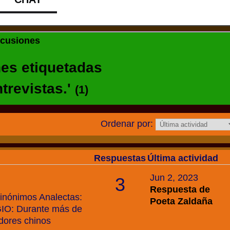
scusiones
nes etiquetadas
trevistas.'
(1)
Ordenar por:
Respuestas
Última actividad
Jun 2, 2023
3
Respuesta de
sinónimos Analectas:
Poeta Zaldaña
IO: Durante más de
dores chinos