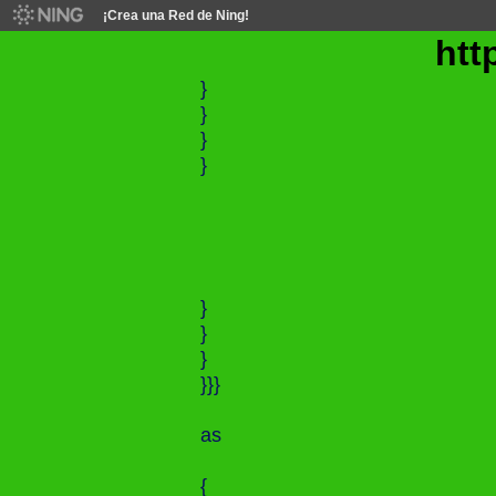
¡Crea una Red de Ning!
http:/
}
}
}
}
}
}
}
}}}
as
{