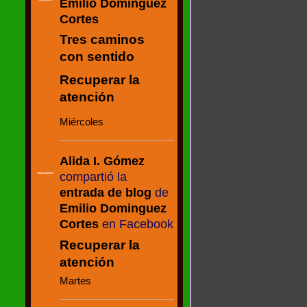
Emilio Dominguez
Cortes
Tres caminos
con sentido
Recuperar la
atención
Miércoles
Alida I. Gómez
compartió la
CREADORA
entrada de blog
de
Emilio Dominguez
Cortes
en Facebook
Recuperar la
atención
Martes