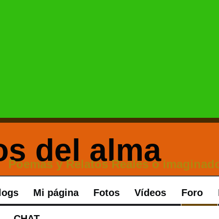
Poemas y Relatos Reales o imaginado
logs
Mi página
Fotos
Vídeos
Foro
CHAT