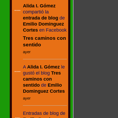
Alida I. Gómez
compartió la
CREADORA
entrada de blog
de
Emilio Dominguez
Cortes
en Facebook
Tres caminos con
sentido
ayer
A
Alida I. Gómez
le
gustó el blog
Tres
CREADORA
caminos con
sentido
de
Emilio
Dominguez Cortes
ayer
Entradas de blog de
MIEMBRO