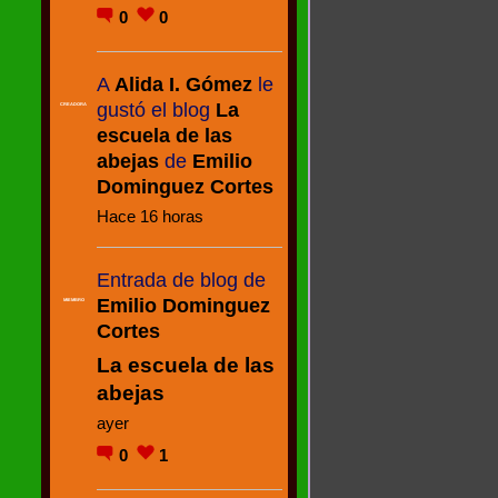
0
0
A
Alida I. Gómez
le
gustó el blog
La
CREADORA
escuela de las
abejas
de
Emilio
Dominguez Cortes
Hace 16 horas
Entrada de blog de
Emilio Dominguez
MIEMBRO
Cortes
La escuela de las
abejas
ayer
0
1