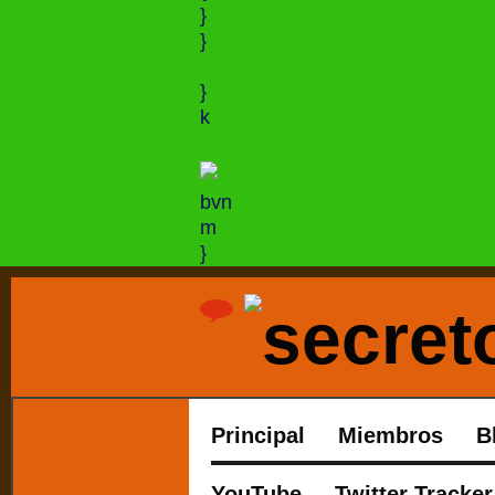
}
}
}
k
bvn
m
}
Principal
Miembros
B
YouTube
Twitter Tracker