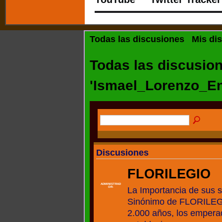
Todas las discusiones
Mis di
Todas las discusio
'Ismael_Lorenzo_En
Discusiones
FLORILEGIO
ADMINISTRAD
La Importancia de sus 
OR-
Sinónimo de FLORILEG
2.000 años, los empera