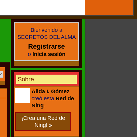
Bienvenido a
SECRETOS DEL ALMA
Registrarse
o
Inicia sesión
Sobre
Alida I. Gómez
creó esta
Red de
CREADORA
Ning
.
¡Crea una Red de
Ning! »