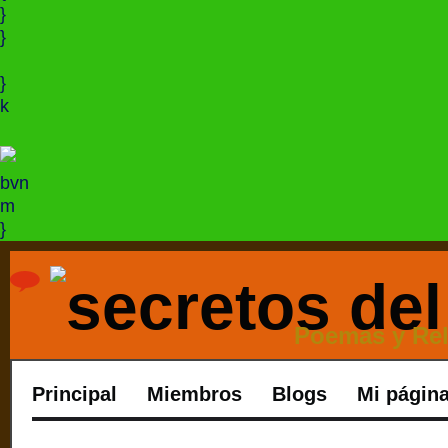
}
}
}
k
bvn
m
}
Poemas y Rel
Principal
Miembros
Blogs
Mi págin