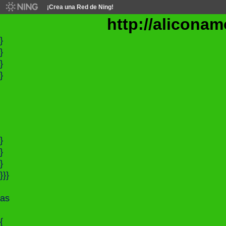
¡Crea una Red de Ning!
http://aliconamo
}
}
}
}
}
}
}
}}}
as
{