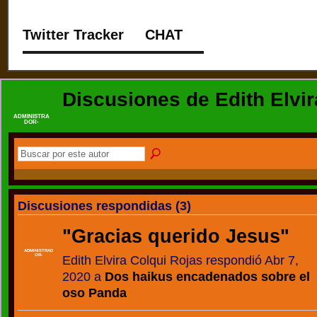
Twitter Tracker
CHAT
Discusiones de Edith Elvi
ADMINISTRA
DOR-
Discusiones respondidas (3)
"
Gracias querido Jesus
"
ADMINISTRAD
Edith Elvira Colqui Rojas respondió Abr 7,
OR-
2020 a
Dos haikus encadenados sobre el
oso Panda